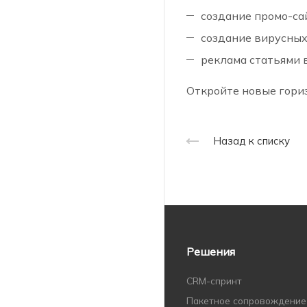
создание промо-са
создание вирусных
реклама статьями 
Откройте новые гориз
Назад к списку
Решения
CRM-спринт
Пакетное сопровождение