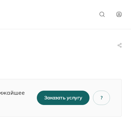
лижайшее
Заказать услугу
?