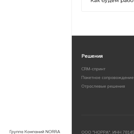
Как будем рабо
Решения
CRM-спринт
Пакетное сопровождение
Отраслевые решения
Группа Компаний NORRA
ООО "НОРРА", ИНН 78145