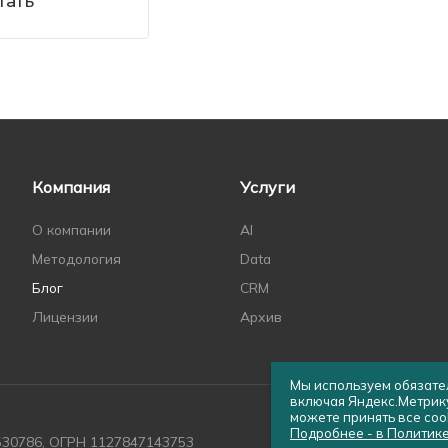
тать
Компания
Услуги
О компании
AI
Методология
Data
Блог
CRM
Лицензии
Архив
Мы используем обязател
включая Яндекс.Метрику
можете принять все cook
Подробнее - в Политик
30786, ОГРН 1127847143753